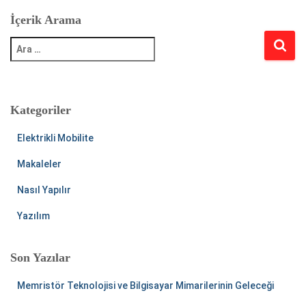
İçerik Arama
A
r
a
m
a
:
Kategoriler
Elektrikli Mobilite
Makaleler
Nasıl Yapılır
Yazılım
Son Yazılar
Memristör Teknolojisi ve Bilgisayar Mimarilerinin Geleceği