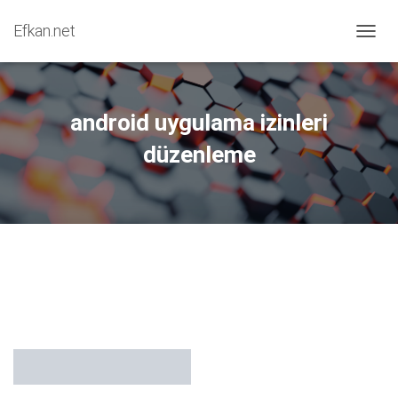
Efkan.net
MENÜY
android uygulama izinleri
düzenleme