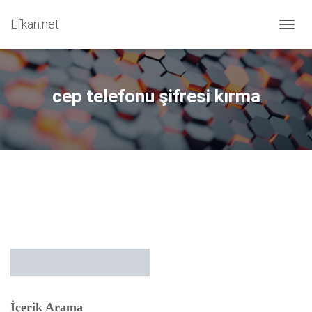
Efkan.net
MENÜY
cep telefonu şifresi kırma
İçerik Arama