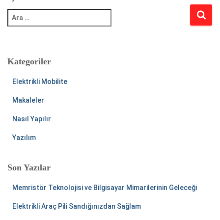
A
r
a
m
a
Kategoriler
:
Elektrikli Mobilite
Makaleler
Nasıl Yapılır
Yazılım
Son Yazılar
Memristör Teknolojisi ve Bilgisayar Mimarilerinin Geleceği
Elektrikli Araç Pili Sandığınızdan Sağlam