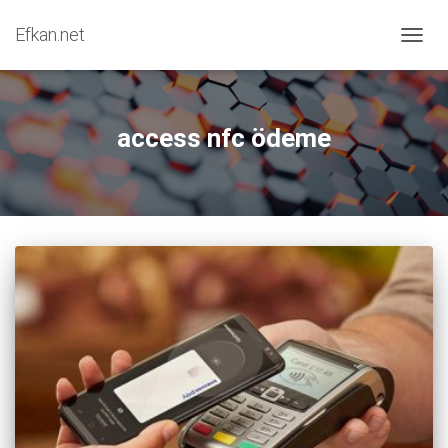
Efkan.net
MENÜY
access nfc ödeme