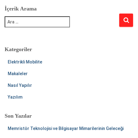
İçerik Arama
A
r
a
m
a
:
Kategoriler
Elektrikli Mobilite
Makaleler
Nasıl Yapılır
Yazılım
Son Yazılar
Memristör Teknolojisi ve Bilgisayar Mimarilerinin Geleceği