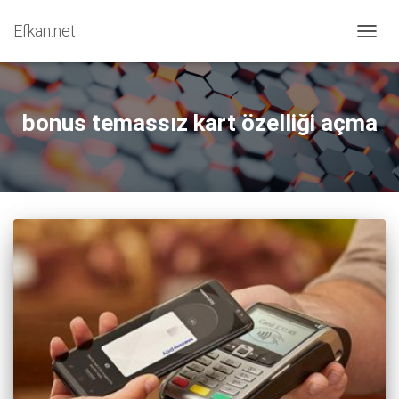
Efkan.net
MENÜY
bonus temassız kart özelliği açma