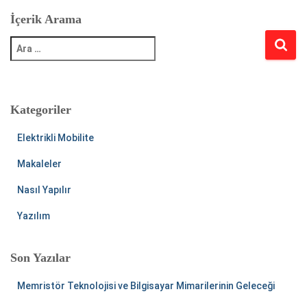
İçerik Arama
A
r
a
m
a
:
Kategoriler
Elektrikli Mobilite
Makaleler
Nasıl Yapılır
Yazılım
Son Yazılar
Memristör Teknolojisi ve Bilgisayar Mimarilerinin Geleceği