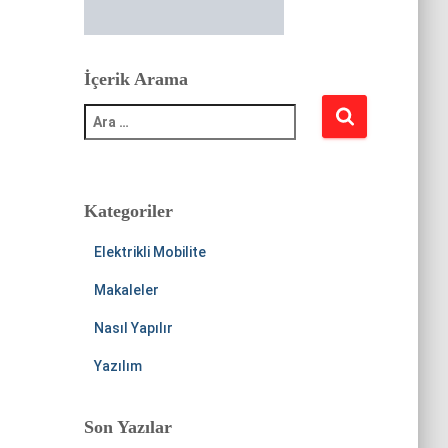
İçerik Arama
A
r
a
m
a
:
Kategoriler
Elektrikli Mobilite
Makaleler
Nasıl Yapılır
Yazılım
Son Yazılar