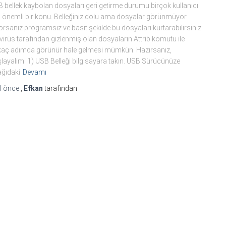
 bellek kaybolan dosyaları geri getirme durumu birçok kullanıcı
n önemli bir konu. Belleğiniz dolu ama dosyalar görünmüyor
orsanız programsız ve basit şekilde bu dosyaları kurtarabilirsiniz.
 virüs tarafından gizlenmiş olan dosyaların Attrib komutu ile
kaç adımda görünür hale gelmesi mümkün. Hazırsanız,
layalım: 1) USB Belleği bilgisayara takın. USB Sürücünüze
ğıdaki
Devamı
l
önce
,
Efkan
tarafından