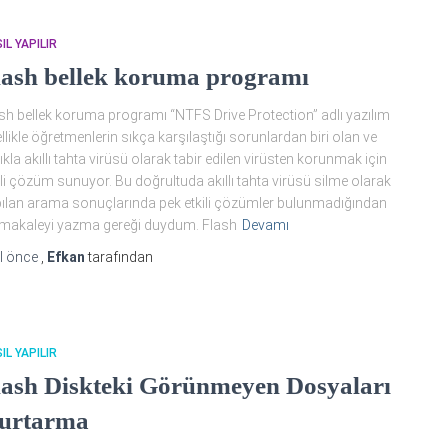
IL YAPILIR
lash bellek koruma programı
sh bellek koruma programı “NTFS Drive Protection” adlı yazılım
llikle öğretmenlerin sıkça karşılaştığı sorunlardan biri olan ve
lıkla akıllı tahta virüsü olarak tabir edilen virüsten korunmak için
ili çözüm sunuyor. Bu doğrultuda akıllı tahta virüsü silme olarak
ılan arama sonuçlarında pek etkili çözümler bulunmadığından
makaleyi yazma gereği duydum. Flash
Devamı
l
önce
,
Efkan
tarafından
IL YAPILIR
lash Diskteki Görünmeyen Dosyaları
urtarma