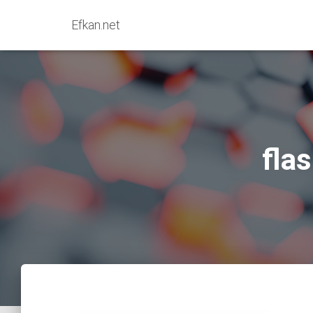
Efkan.net
fla