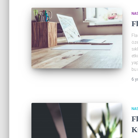
NAS
F
Fla
öze
sık
etk
yap
bu 
6 yı
NAS
F
K