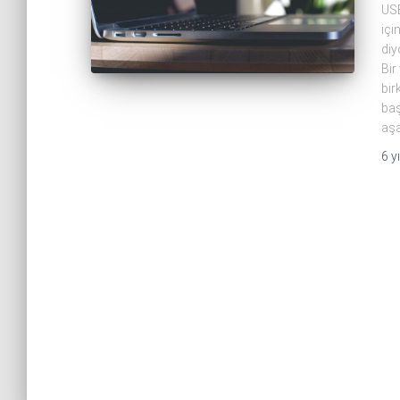
USB
içi
diy
Bir
bir
baş
aşa
6 yı