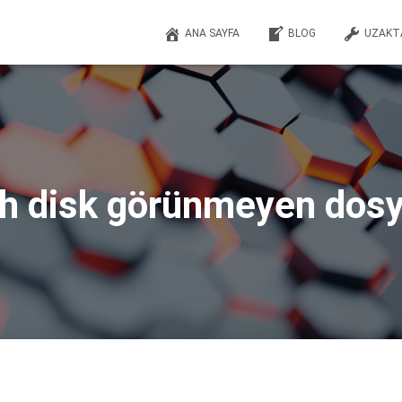
ANA SAYFA
BLOG
UZAKT
sh disk görünmeyen dosy