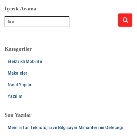
İçerik Arama
A
r
a
m
a
:
Kategoriler
Elektrikli Mobilite
Makaleler
Nasıl Yapılır
Yazılım
Son Yazılar
Memristör Teknolojisi ve Bilgisayar Mimarilerinin Geleceği