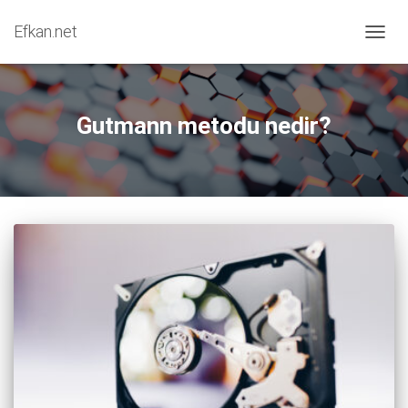
Efkan.net
MENÜY
Gutmann metodu nedir?