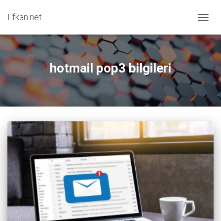
Efkan.net
MENÜY
hotmail pop3 bilgileri