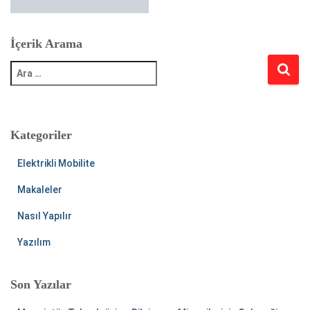
İçerik Arama
A
r
a
m
a
:
Kategoriler
Elektrikli Mobilite
Makaleler
Nasıl Yapılır
Yazılım
Son Yazılar