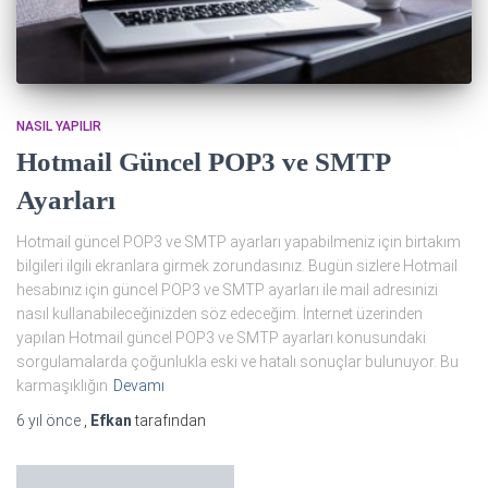
NASIL YAPILIR
Hotmail Güncel POP3 ve SMTP
Ayarları
Hotmail güncel POP3 ve SMTP ayarları yapabilmeniz için birtakım
bilgileri ilgili ekranlara girmek zorundasınız. Bugün sizlere Hotmail
hesabınız için güncel POP3 ve SMTP ayarları ile mail adresinizi
nasıl kullanabileceğinizden söz edeceğim. İnternet üzerinden
yapılan Hotmail güncel POP3 ve SMTP ayarları konusundaki
sorgulamalarda çoğunlukla eski ve hatalı sonuçlar bulunuyor. Bu
karmaşıklığın
Devamı
6 yıl
önce
,
Efkan
tarafından