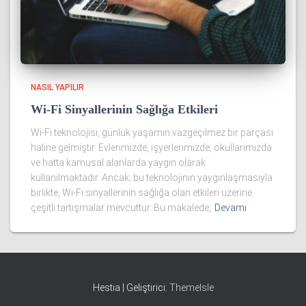
NASIL YAPILIR
Wi-Fi Sinyallerinin Sağlığa Etkileri
Wi-Fi teknolojisi, günlük yaşamın vazgeçilmez bir parçası
haline gelmiştir. Evlerimizde, işyerlerimizde, okullarımızda
ve hatta kamusal alanlarda yaygın olarak
kullanılmaktadır. Ancak; bu teknolojinin yaygınlaşmasıyla
birlikte, Wi-Fi sinyallerinin sağlığa olan etkileri üzerine
çeşitli tartışmalar mevcuttur. Bu makalede,
Devamı
Hestia | Geliştirici:
ThemeIsle