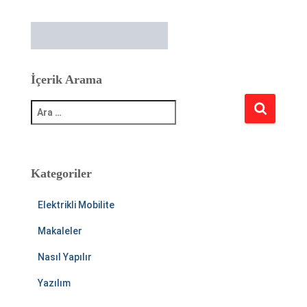
İçerik Arama
A
r
a
m
a
:
Kategoriler
Elektrikli Mobilite
Makaleler
Nasıl Yapılır
Yazılım