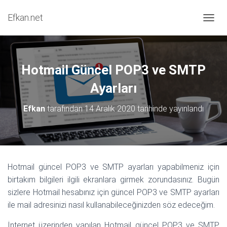
Efkan.net
MENÜY
Hotmail Güncel POP3 ve SMTP
Ayarları
Efkan
tarafından
14 Aralık 2020
tarihinde yayınlandı
Hotmail güncel POP3 ve SMTP ayarları yapabilmeniz için
birtakım bilgileri ilgili ekranlara girmek zorundasınız. Bugün
sizlere Hotmail hesabınız için güncel POP3 ve SMTP ayarları
ile mail adresinizi nasıl kullanabileceğinizden söz edeceğim.
İnternet üzerinden yapılan Hotmail güncel POP3 ve SMTP