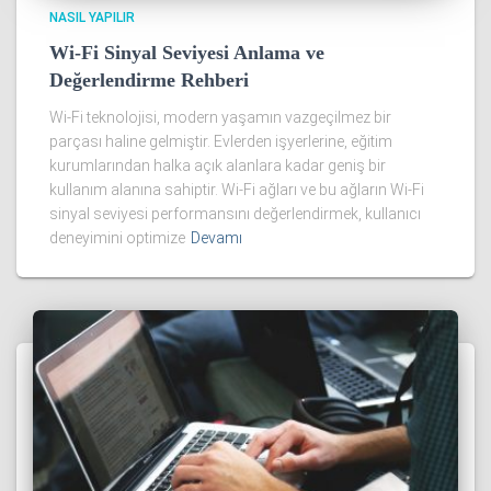
NASIL YAPILIR
Wi-Fi Sinyal Seviyesi Anlama ve
Değerlendirme Rehberi
Wi-Fi teknolojisi, modern yaşamın vazgeçilmez bir
parçası haline gelmiştir. Evlerden işyerlerine, eğitim
kurumlarından halka açık alanlara kadar geniş bir
kullanım alanına sahiptir. Wi-Fi ağları ve bu ağların Wi-Fi
sinyal seviyesi performansını değerlendirmek, kullanıcı
deneyimini optimize
Devamı