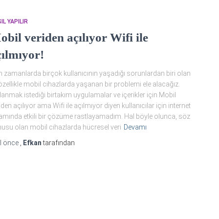
IL YAPILIR
bil veriden açılıyor Wifi ile
çılmıyor!
 zamanlarda birçok kullanıcının yaşadığı sorunlardan biri olan
özellikle mobil cihazlarda yaşanan bir problemi ele alacağız.
lanmak istediği birtakım uygulamalar ve içerikler için Mobil
iden açılıyor ama Wifi ile açılmıyor diyen kullanıcılar için internet
amında etkili bir çözüme rastlayamadım. Hal böyle olunca, söz
usu olan mobil cihazlarda hücresel veri
Devamı
l
önce
,
Efkan
tarafından