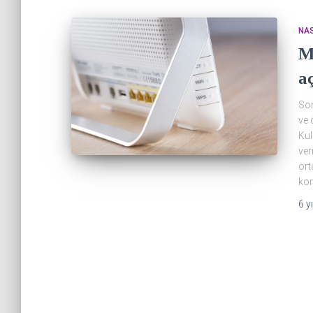
NAS
Mo
a
Son
ve 
Kul
ver
ort
kon
6 yı