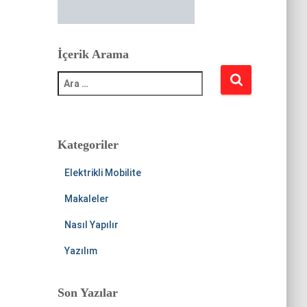
İçerik Arama
A
r
a
m
a
:
Kategoriler
Elektrikli Mobilite
Makaleler
Nasıl Yapılır
Yazılım
Son Yazılar