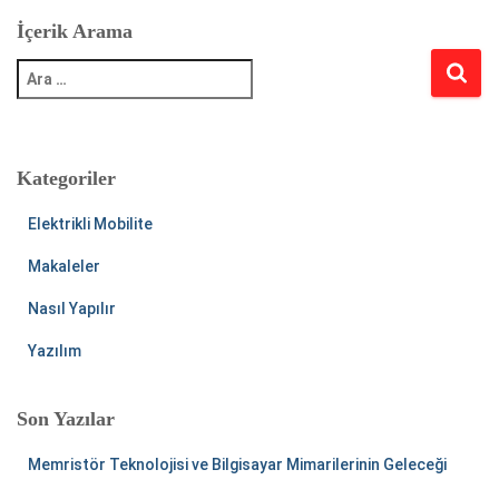
İçerik Arama
A
r
a
m
a
:
Kategoriler
Elektrikli Mobilite
Makaleler
Nasıl Yapılır
Yazılım
Son Yazılar
Memristör Teknolojisi ve Bilgisayar Mimarilerinin Geleceği