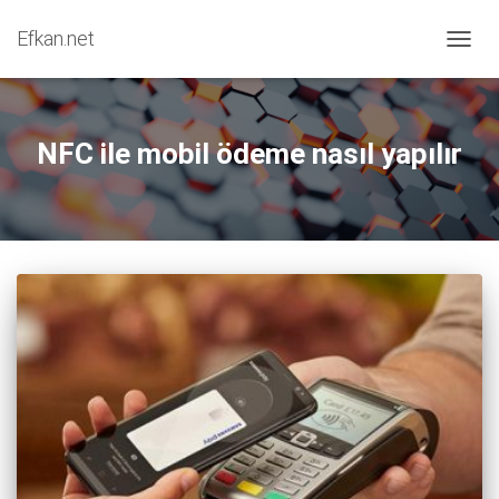
Efkan.net
MENÜY
NFC ile mobil ödeme nasıl yapılır