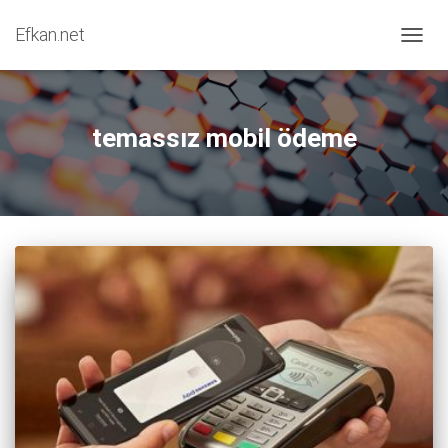
Efkan.net
MENÜY
temassız mobil ödeme