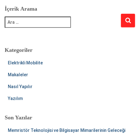
İçerik Arama
A
r
a
m
a
:
Kategoriler
Elektrikli Mobilite
Makaleler
Nasıl Yapılır
Yazılım
Son Yazılar
Memristör Teknolojisi ve Bilgisayar Mimarilerinin Geleceği